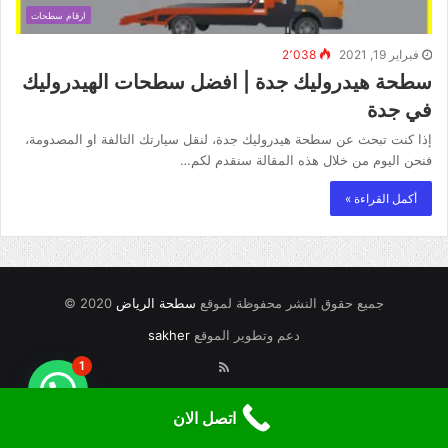
ارقام سطحات
فبراير 19, 2021
2٬038
سطحة هيدروليك جدة | افضل سطحات الهيدروليك
في جدة
إذا كنت تبحث عن سطحة هيدروليك جدة، لنقل سيارتك التالفة او المصدومة،
فنحن اليوم من خلال هذه المقالة سنقدم لكم…
أكمل القراءة »
جميع حقوق النشر محفوظة لموقع
سطحة الرياض
2020 ©
دعم وتطوير الموقع
sakher
RSS
1
اتصل الان