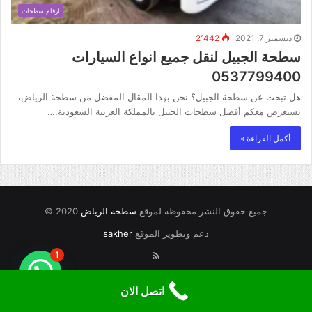
ارقام سطحات
ديسمبر 7, 2021
2٬442
سطحة الجبيل لنقل جميع انواع السيارات
0537799400
هل تبحث عن سطحة الجبيل؟ نحن بهذا المقال المفضل من سطحة الرياض،
نستعرض معكم أفضل سطحات الجبيل بالمملكة العربية السعودية.…
أكمل القراءة »
جميع حقوق النشر محفوظة لموقع
سطحة الرياض
2020 ©
دعم وتطوير الموقع
sakher
RSS
1
اتصل الان